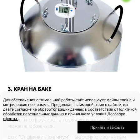
3. КРАН НА БАКЕ
Для обеспечения оптимальной работы сайт использует файлы cookie и
У аналогов "Славянки Премиум" перегонный куб
метрические программы. Продолжая взаимодействие с сайтом, вы
без крана для слива барды. Чтобы слить
даёте согласие на обработку ваших данных в соответствии с
Политикой
кипящую брагу, придется снимать аппарат с
обработки персональных данных
и принимаете условия
Договора
оферты
.
плиты и откручивать горячую крышку. Вы
можете обжечься.
Принять и закрыть
Бак "Славянки Премиум" - версия с изогнутым