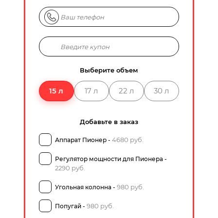
Выберите объем
15 л
17 л
22 л
30 л
Добавьте в заказ
4680 руб.
Аппарат Пионер -
Регулятор мощности для Пионера -
2290 руб.
980 руб.
Угольная колонна -
980 руб.
Попугай -